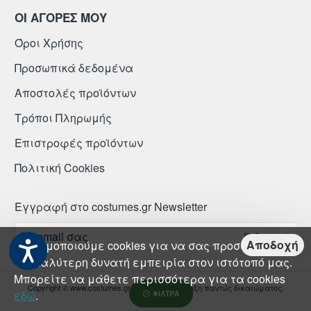
ΟΙ ΑΓΟΡΕΣ ΜΟΥ
Όροι Χρήσης
Προσωπικά δεδομένα
Αποστολές προϊόντων
Τρόποι Πληρωμής
Επιστροφές προϊόντων
Πολιτική Cookies
Εγγραφή στο costumes.gr Newsletter
Το
Εγγραφή
email
Αποδοχή
Χρησιμοποιούμε cookies για να σας προσφέρουμε
σας
την καλύτερη δυνατή εμπειρία στον ιστότοπό μας.
Μπορείτε να μάθετε περισσότερα για τα cookies
Copyright © www.costumes.gr Με την επιφύλαξη παντώς δικαιώματος.
εδώ
.
ΦΊΛΤΡΑ