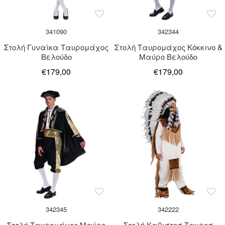
New
New
341090
342344
Στολή Γυναίκα Ταυρομάχος
Στολή Ταυρομάχος Κόκκινο &
Βελούδο
Μαύρο Βελούδο
€179,00
€179,00
New
342345
342222
Στολή Ταυρομάχος Μαύρο
Στολή Καθιστοσ Ταυροσ