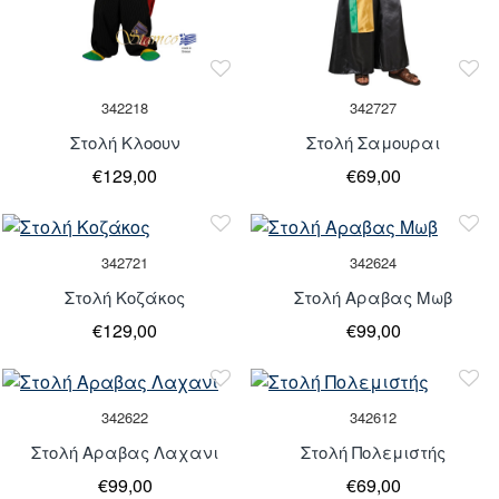
342218
342727
Στολή Κλοουν
Στολή Σαμουραι
€129,00
€69,00
Τελευταία
Τελευταία
Κομμάτια
Κομμάτια
Τελευταία
Τελευταία
342721
342624
κομμάτια
κομμάτια
Στολή Κοζάκος
Στολή Αραβας Μωβ
€129,00
€99,00
342622
342612
Στολή Αραβας Λαχανι
Στολή Πολεμιστής
€99,00
€69,00