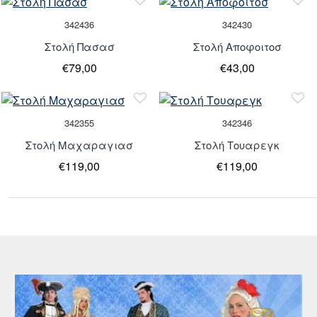
342436
342430
Στολή Πασασ
Στολή Αποφοιτοσ
€79,00
€43,00
Τελευταία
Κομμάτια
Τελευταία
342355
342346
κομμάτια
Στολή Μαχαραγιασ
Στολή Τουαρεγκ
€119,00
€119,00