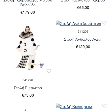
Βελούδο
€65,00
€179,00
341206
Στολή Ανδαλουσιανη
€129,00
Τελευταία
341296
κομμάτια
Στολή Πιερωτοσ
€75,00
Τελευταία