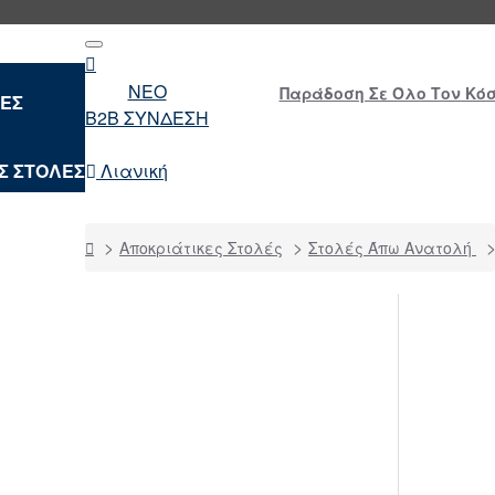
NEO
Παράδοση Σε Όλο Τον Κόσμ
ΛΕΣ
B2B ΣΥΝΔΕΣΗ
Σ ΣΤΟΛΕΣ
Λιανική
home
Αποκριάτικες Στολές
Στολές Άπω Ανατολή