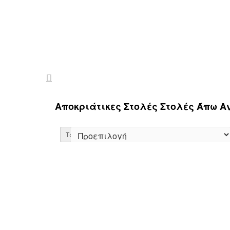
Αποκριάτικες Στολές Στολές Άπω 
Ταξινόμηση: