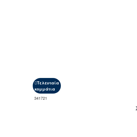
Τελευταία
κομμάτια
341721