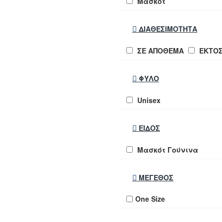
Μασκότ
ΔΙΑΘΕΣΙΜΌΤΗΤΑ
ΣΕ ΑΠΟΘΕΜΑ
ΕΚΤΟ
ΦΎΛΟ
Unisex
ΕΊΔΟΣ
Μασκότ Γούνινα
ΜΈΓΕΘΟΣ
One Size