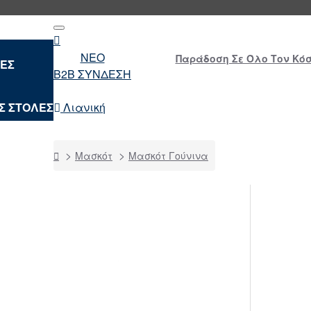
NEO
Παράδοση Σε Όλο Τον Κόσμ
ΛΕΣ
B2B ΣΥΝΔΕΣΗ
Σ ΣΤΟΛΕΣ
Λιανική
home
Μασκότ
Μασκότ Γούνινα