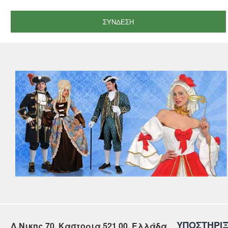
ΣΎΝΔΕΣΗ
ΥΠΟΣΤΗΡΙ
Λ.Νικης 70, Καστορια 521 00, Ελλάδα