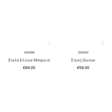
Μη Διαθέσιμο
Μη Διαθέσιμο
342456
342434
Στολή Ελλασ Μπορεισ
Στολή Ζουλου
€69,00
€59,00