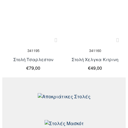
Μη Διαθέσιμο
Μη Διαθέσιμο
341195
341160
Στολή Τσαρλεστον
Στολή Χελγκα Κιτρινη
€79,00
€49,00