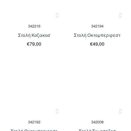
Μη Διαθέσιμο
Μη Διαθέσιμο
342216
342194
Στολή Κοζακοσ
Στολή Οκτομπερφεστ
€79,00
€49,00
Μη Διαθέσιμο
Μη Διαθέσιμο
342192
342008
Στολή Οκτομπερφεστ
Στολή Σκωτσεζοσ