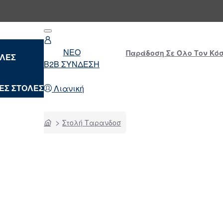
NEO
Παράδοση Σε Όλο Τον Κόσμ
ΟΛΕΣ
B2B ΣΥΝΔΕΣΗ
ΕΣ ΣΤΟΛΕΣ
Λιανική
home
Στολή Ταρανδοσ