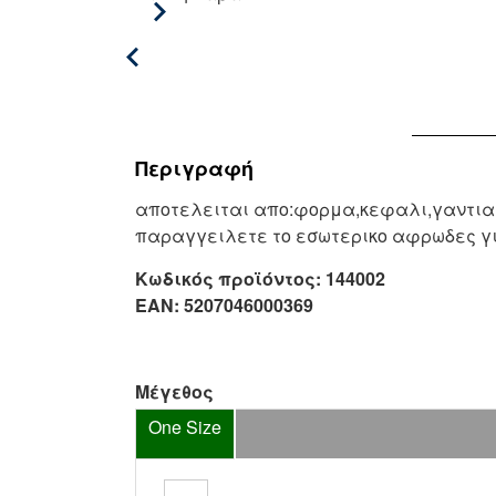
Περιγραφή
αποτελειται απο:φορμα,κεφαλι,γαντια,
παραγγειλετε το εσωτερικο αφρωδες γι
Κωδικός προϊόντος:
144002
EAN:
5207046000369
Μέγεθος
One Size