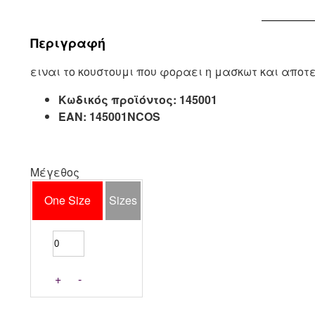
Περιγραφή
ειναι το κουστουμι που φοραει η μασκωτ και αποτ
Κωδικός προϊόντος:
145001
EAN:
145001NCOS
Μέγεθος
One Size
Sizes
+
-