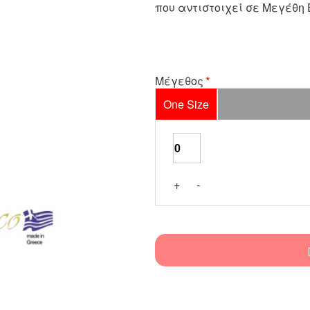
που αντιστοιχεί σε Μεγέθη Ε
Μέγεθος
One Size
+
-