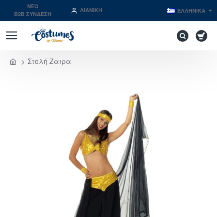
NEO
ΛΙΑΝΙΚΉ
ΕΛΛΗΝΙΚΆ
B2B ΣΥΝΔΕΣΗ
Στολή Ζαιρα
home