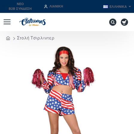
NEO
ΛΙΑΝΙΚΉ
ΕΛΛΗΝΙΚΆ
B2B ΣΥΝΔΕΣΗ
Στολή Τσιρλιντερ
home