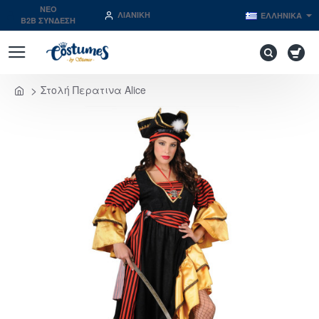
NEO
ΛΙΑΝΙΚΉ
ΕΛΛΗΝΙΚΆ
B2B ΣΥΝΔΕΣΗ
Στολή Περατινα Alice
home