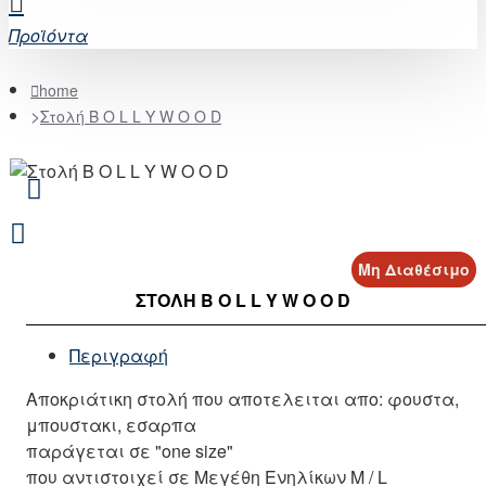
Προϊόντα
home
Στολή B O L L Y W O O D
Μη Διαθέσιμο
ΣΤΟΛΉ B O L L Y W O O D
Περιγραφή
Αποκριάτικη στολή που αποτελειται απο: φουστα,
μπουστακι, εσαρπα
παράγεται σε "one size"
που αντιστοιχεί σε Μεγέθη Ενηλίκων M / L