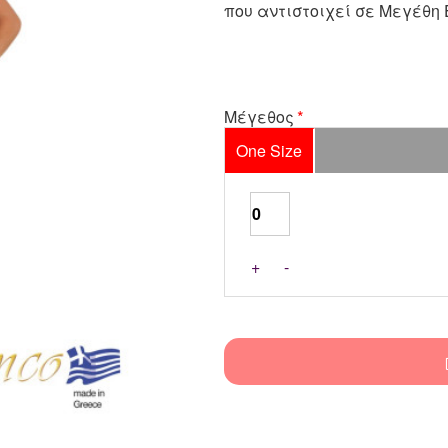
που αντιστοιχεί σε Μεγέθη Ε
Μέγεθος
One Size
+
-