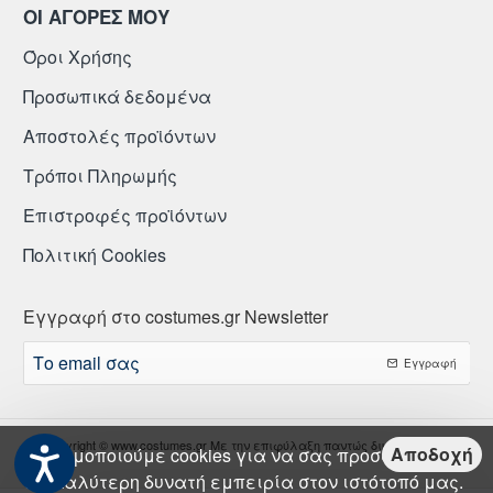
ΟΙ ΑΓΟΡΕΣ ΜΟΥ
Όροι Χρήσης
Προσωπικά δεδομένα
Αποστολές προϊόντων
Τρόποι Πληρωμής
Επιστροφές προϊόντων
Πολιτική Cookies
Εγγραφή στο costumes.gr Newsletter
Το
Εγγραφή
email
σας
Copyright © www.costumes.gr Με την επιφύλαξη παντώς δικαιώματος.
Αποδοχή
Χρησιμοποιούμε cookies για να σας προσφέρουμε
την καλύτερη δυνατή εμπειρία στον ιστότοπό μας.