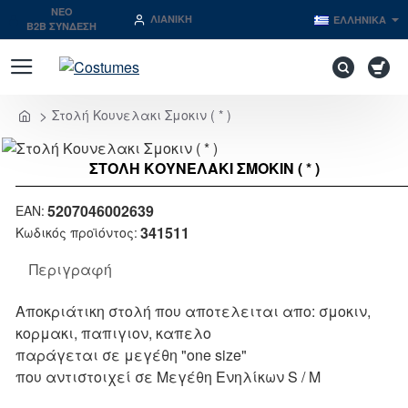
NEO
ΛΙΑΝΙΚΉ
ΕΛΛΗΝΙΚΆ
B2B ΣΥΝΔΕΣΗ
Στολή Κουνελακι Σμοκιν ( * )
home
ΣΤΟΛΉ ΚΟΥΝΕΛΑΚΙ ΣΜΟΚΙΝ ( * )
Μη Διαθέσιμο
5207046002639
EAN:
341511
Κωδικός προϊόντος:
Περιγραφή
Αποκριάτικη στολή που αποτελειται απο: σμοκιν,
κορμακι, παπιγιον, καπελο
παράγεται σε μεγέθη "one size"
που αντιστοιχεί σε Μεγέθη Ενηλίκων S / M