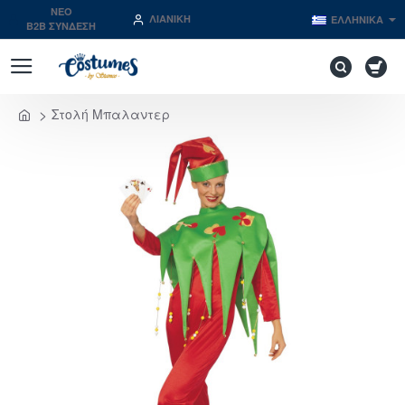
NEO
ΛΙΑΝΙΚΉ
ΕΛΛΗΝΙΚΆ
B2B ΣΥΝΔΕΣΗ
Στολή Μπαλαντερ
home