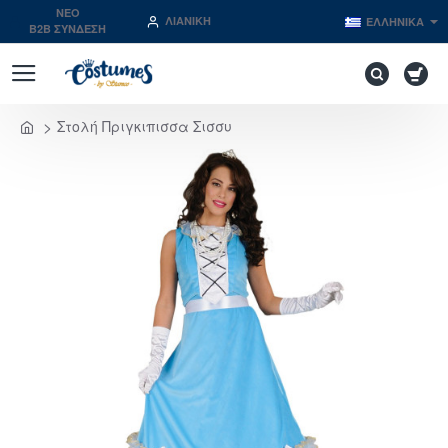
NEO
ΛΙΑΝΙΚΉ
ΕΛΛΗΝΙΚΆ
B2B ΣΥΝΔΕΣΗ
Στολή Πριγκιπισσα Σισσυ
home