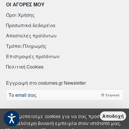
ΟΙ ΑΓΟΡΕΣ ΜΟΥ
Όροι Χρήσης
Προσωπικά δεδομένα
Αποστολές προϊόντων
Τρόποι Πληρωμής
Επιστροφές προϊόντων
Πολιτική Cookies
Εγγραφή στο costumes.gr Newsletter
Το
Εγγραφή
email
σας
Αποδοχή
Χρησιμοποιούμε cookies για να σας προσφέρουμε
Copyright © www.costumes.gr Με την επιφύλαξη παντώς δικαιώματος.
την καλύτερη δυνατή εμπειρία στον ιστότοπό μας.