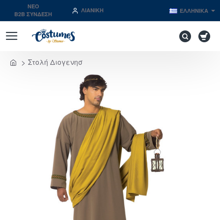
NEO
ΛΙΑΝΙΚΉ
ΕΛΛΗΝΙΚΆ
B2B ΣΥΝΔΕΣΗ
Στολή Διογενησ
home