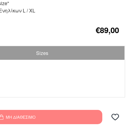
ize"
νηλίκων L / XL
€89,00
Sizes
ΜΗ ΔΙΑΘΈΣΙΜΟ