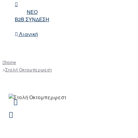
NEO
B2B ΣΥΝΔΕΣΗ
Λιανική
home
Στολή Οκτομπερφεστ