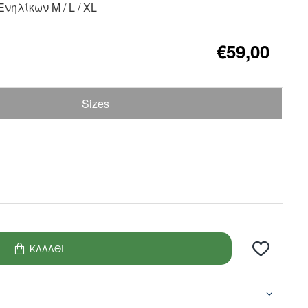
νηλίκων M / L / XL
€59,00
Sizes
ΚΑΛΆΘΙ