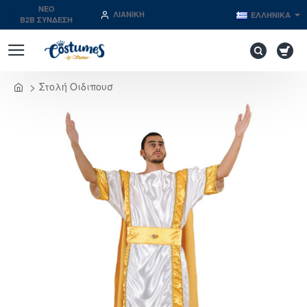
NEO
ΛΙΑΝΙΚΉ
ΕΛΛΗΝΙΚΆ
B2B ΣΥΝΔΕΣΗ
Στολή Οιδιπουσ
home