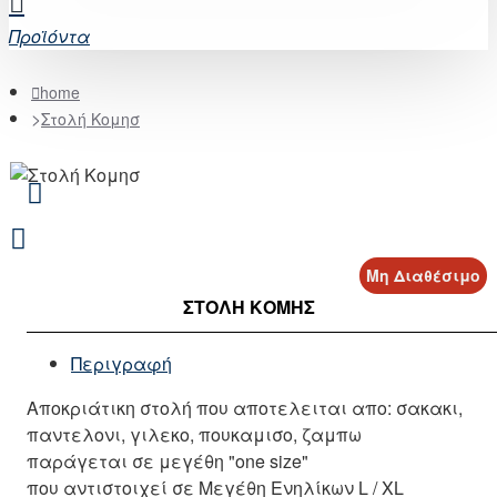
Προϊόντα
home
Στολή Κομησ
Μη Διαθέσιμο
ΣΤΟΛΉ ΚΟΜΗΣ
Περιγραφή
Αποκριάτικη στολή που αποτελειται απο: σακακι,
παντελονι, γιλεκο, πουκαμισο, ζαμπω
παράγεται σε μεγέθη "one size"
που αντιστοιχεί σε Μεγέθη Ενηλίκων L / XL