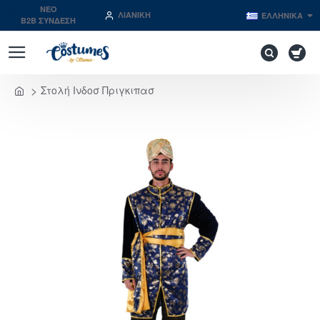
NEO
ΛΙΑΝΙΚΉ
ΕΛΛΗΝΙΚΆ
B2B ΣΥΝΔΕΣΗ
Στολή Ινδοσ Πριγκιπασ
home