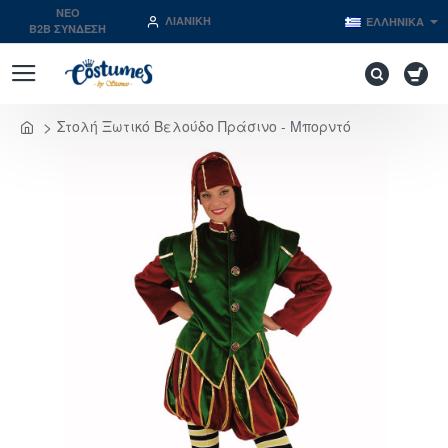
NEO
ΛΙΑΝΙΚΉ
ΕΛΛΗΝΙΚΆ
B2B ΣΥΝΔΕΣΗ
Στολή Ξωτικό Βελούδο Πράσινο - Μπορντό
home