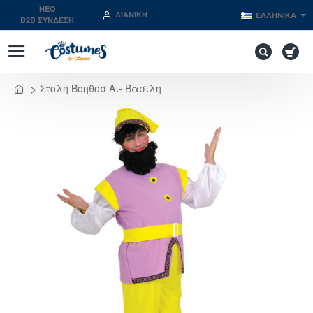
NEO
ΛΙΑΝΙΚΉ
ΕΛΛΗΝΙΚΆ
B2B ΣΥΝΔΕΣΗ
Στολή Βοηθοσ Αι- Βασιλη
home