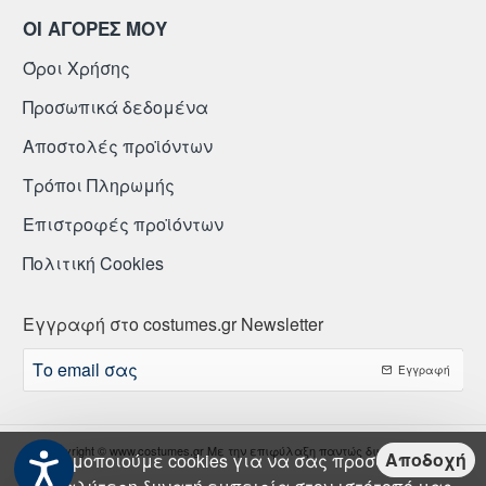
ΟΙ ΑΓΟΡΕΣ ΜΟΥ
Όροι Χρήσης
Προσωπικά δεδομένα
Αποστολές προϊόντων
Τρόποι Πληρωμής
Επιστροφές προϊόντων
Πολιτική Cookies
Εγγραφή στο costumes.gr Newsletter
Το
Εγγραφή
email
σας
Copyright © www.costumes.gr Με την επιφύλαξη παντώς δικαιώματος.
Αποδοχή
Χρησιμοποιούμε cookies για να σας προσφέρουμε