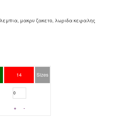
ελεμπια, μακρυ ζακετο, λωριδα κεφαλης
14
Sizes
+
-