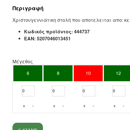
Περιγραφή
Χριστουγεννιάτικη στολή που αποτελειται απο: κ
Κωδικός προϊόντος:
444737
EAN:
5207046013451
Μέγεθος
6
8
10
12
+
-
+
-
+
-
+
-
ΚΑΛΆΘΙ