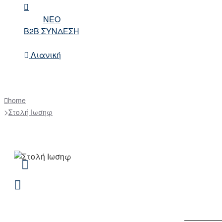
NEO
B2B ΣΥΝΔΕΣΗ
Λιανική
home
Στολή Ιωσηφ