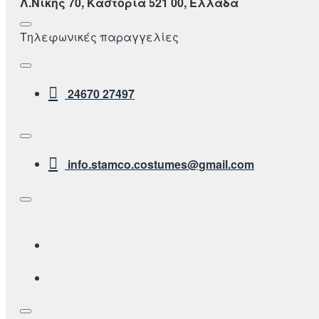
Λ.Νικης 70, Καστορια 521 00, Ελλάδα
Τηλεφωνικές παραγγελίες
24670 27497
info.stamco.costumes@gmail.com