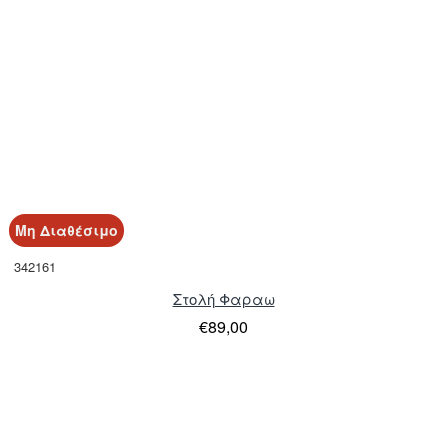
Μη Διαθέσιμο
342161
Στολή Φαραω
€89,00