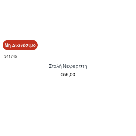
Μη Διαθέσιμο
341745
Στολή Νεφερτιτη
€55,00