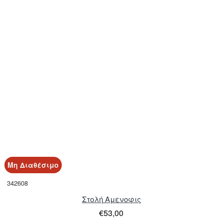
Μη Διαθέσιμο
342608
Στολή Αμενοφις
€53,00