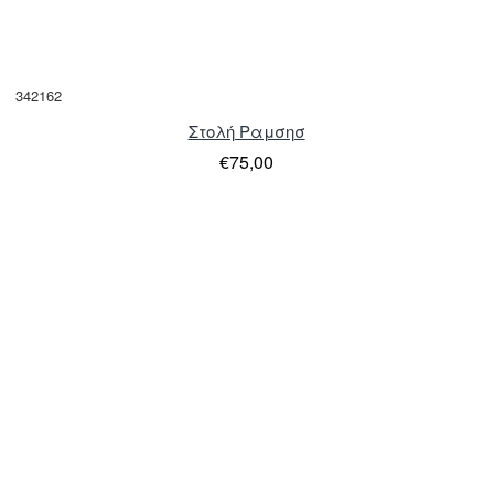
342162
Στολή Ραμσησ
€75,00