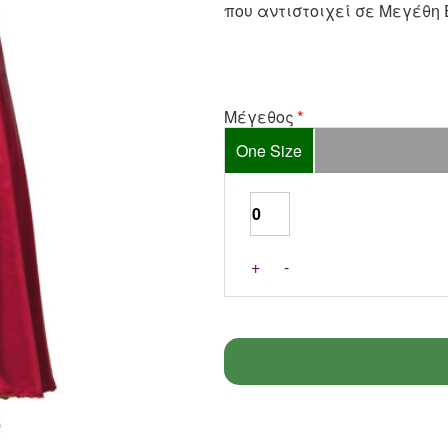
που αντιστοιχεί σε Μεγέθη Ε
Μέγεθος
One Size
+
-