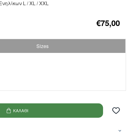
νηλίκων L / XL / XXL
€75,00
Sizes
ΚΑΛΆΘΙ