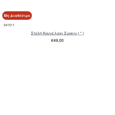
Μη Διαθέσιμο
341511
Στολή Κουνελακι Σμοκιν ( * )
€49,00