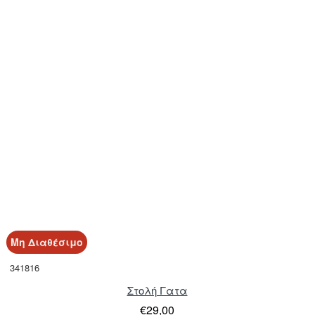
Μη Διαθέσιμο
341816
Στολή Γατα
€29,00