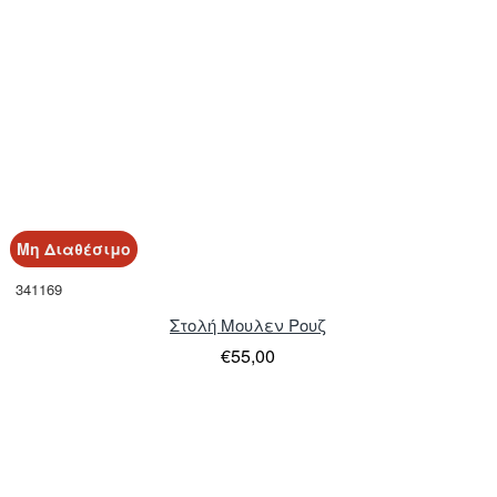
Μη Διαθέσιμο
341169
Στολή Μουλεν Ρουζ
€55,00