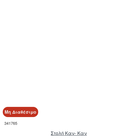
Μη Διαθέσιμο
341765
Στολή Καν- Καν