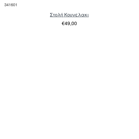
341601
Στολή Κουνελακι
€49,00