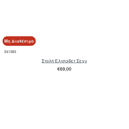
Μη Διαθέσιμο
341383
Στολή Ελισαβετ Σεχυ
€69,00