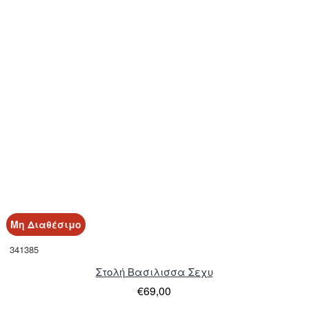
Μη Διαθέσιμο
341385
Στολή Βασιλισσα Σεχυ
€69,00