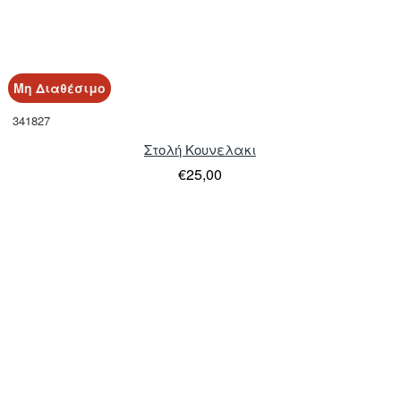
Μη Διαθέσιμο
341827
Στολή Κουνελακι
€25,00