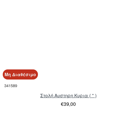
Μη Διαθέσιμο
341589
Στολή Αυστηρη Κυρια ( * )
€39,00