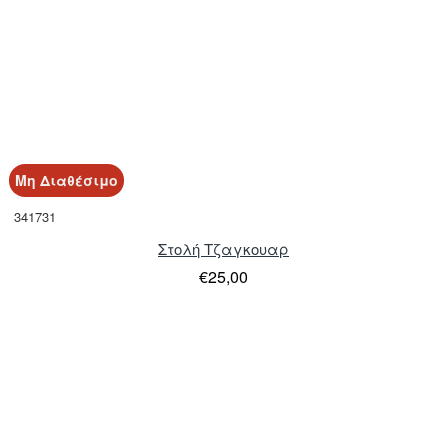
Μη Διαθέσιμο
341731
Στολή Τζαγκουαρ
€25,00