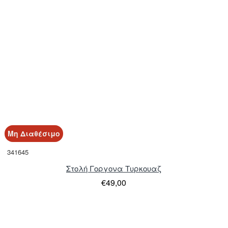
Μη Διαθέσιμο
341645
Στολή Γοργονα Τυρκουαζ
€49,00