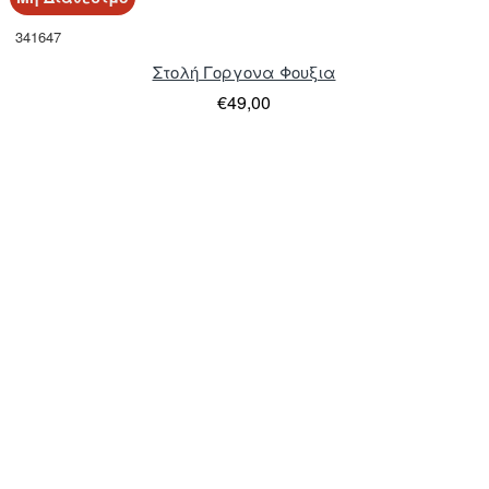
341647
Στολή Γοργονα Φουξια
€49,00