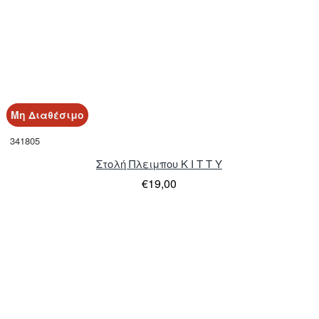
Μη Διαθέσιμο
341805
Στολή Πλειμπου K I T T Y
€19,00