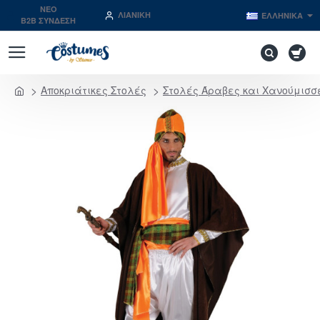
NEO
ΛΙΑΝΙΚΉ
ΕΛΛΗΝΙΚΆ
B2B ΣΥΝΔΕΣΗ
Αποκριάτικες Στολές
Στολές Άραβες και Χανούμισσ
home