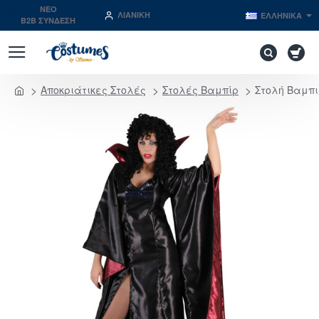
NEO
ΛΙΑΝΙΚΉ
ΕΛΛΗΝΙΚΆ
B2B ΣΥΝΔΕΣΗ
Αποκριάτικες Στολές
Στολές Βαμπίρ
Στολή Βαμπι
home