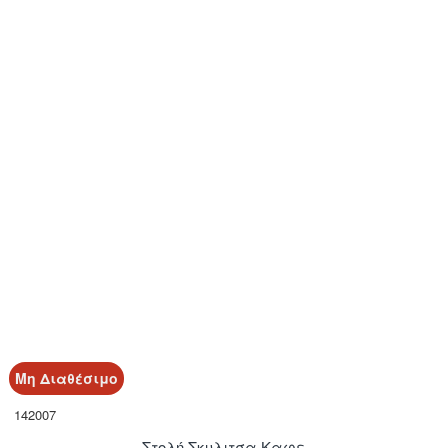
Μη Διαθέσιμο
142007
Στολή Σκυλιτσα Καφε