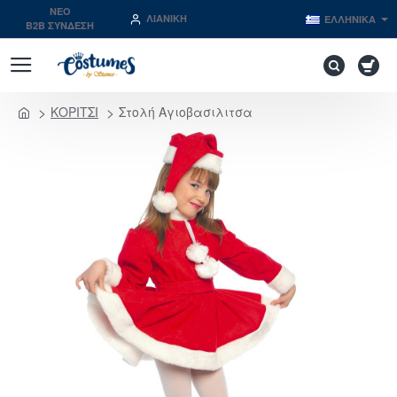
NEO
ΛΙΑΝΙΚΉ
ΕΛΛΗΝΙΚΆ
B2B ΣΥΝΔΕΣΗ
ΚΟΡΙΤΣΙ
Στολή Αγιοβασιλιτσα
home