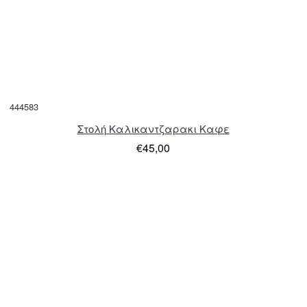
444583
Στολή Καλικαντζαρακι Καφε
€45,00