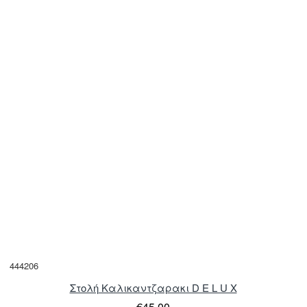
444206
Στολή Καλικαντζαρακι D E L U X
€45,00