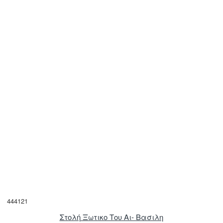
444121
Στολή Ξωτικο Του Αι- Βασιλη