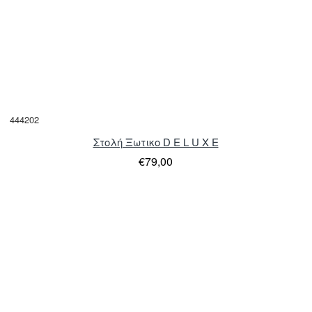
444202
Στολή Ξωτικο D E L U X E
€79,00