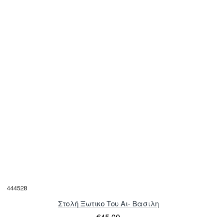
444528
Στολή Ξωτικο Του Αι- Βασιλη
€45,00