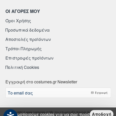
ΟΙ ΑΓΟΡΕΣ ΜΟΥ
Όροι Χρήσης
Προσωπικά δεδομένα
Αποστολές προϊόντων
Τρόποι Πληρωμής
Επιστροφές προϊόντων
Πολιτική Cookies
Εγγραφή στο costumes.gr Newsletter
Το
Εγγραφή
email
σας
Copyright © www.costumes.gr Με την επιφύλαξη παντώς δικαιώματος.
Αποδοχή
Χρησιμοποιούμε cookies για να σας προσφέρουμε