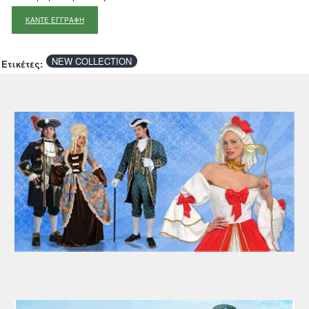
ΚΑΝΤΕ ΕΓΓΡΑΦΗ
NEW COLLECTION
Ετικέτες: