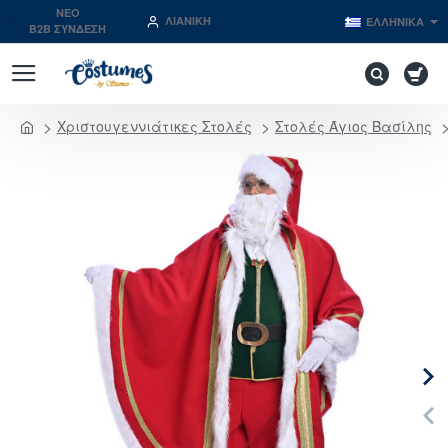
NEO
ΛΙΑΝΙΚΉ
ΕΛΛΗΝΙΚΆ
B2B ΣΥΝΔΕΣΗ
Χριστουγεννιάτικες Στολές
Στολές Άγιος Βασίλης
home