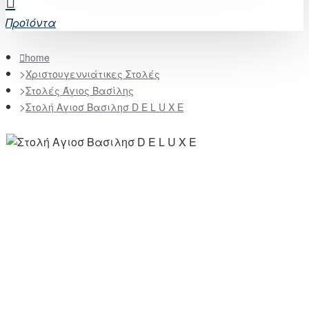
Προϊόντα
home
Χριστουγεννιάτικες Στολές
Στολές Άγιος Βασίλης
Στολή Αγιοσ Βασιλησ D E L U X E