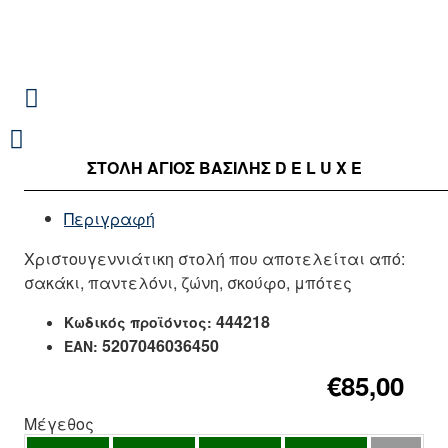
ΣΤΟΛΉ ΑΓΙΟΣ ΒΑΣΙΛΗΣ D E L U X E
Περιγραφή
Χριστουγεννιάτικη στολή που αποτελείται από:
σακάκι, παντελόνι, ζώνη, σκούφο, μπότες
444218
Κωδικός προϊόντος:
5207046036450
EAN:
€85,00
Μέγεθος