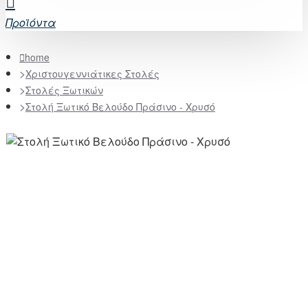
Προϊόντα
home
Χριστουγεννιάτικες Στολές
Στολές Ξωτικών
Στολή Ξωτικό Βελούδο Πράσινο - Χρυσό