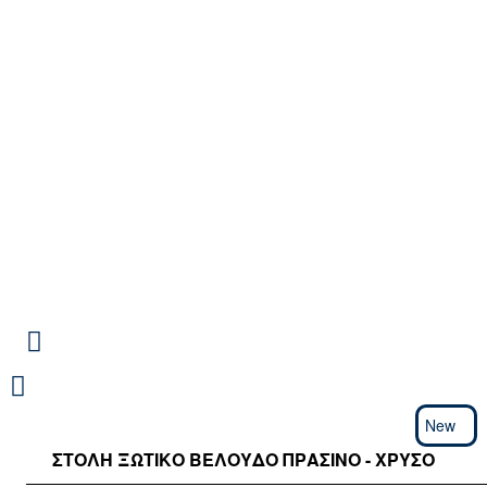
New
ΣΤΟΛΉ ΞΩΤΙΚΌ ΒΕΛΟΎΔΟ ΠΡΆΣΙΝΟ - ΧΡΥΣΌ