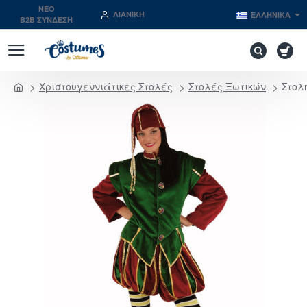
NEO
ΛΙΑΝΙΚΉ
ΕΛΛΗΝΙΚΆ
B2B ΣΥΝΔΕΣΗ
Χριστουγεννιάτικες Στολές
Στολές Ξωτικών
Στολ
home