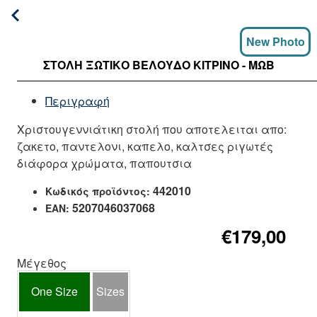
New Photo
ΣΤΟΛΉ ΞΩΤΙΚΌ ΒΕΛΟΎΔΟ ΚΊΤΡΙΝΟ - ΜΩΒ
Περιγραφή
Χριστουγεννιάτικη στολή που αποτελειται απο:
ζακετο, παντελονι, καπελο, καλτσες ριγωτές
διάφορα χρώματα, παπουτσια
442010
Κωδικός προϊόντος:
5207046037068
EAN:
€179,00
Μέγεθος
One Size
Sizes