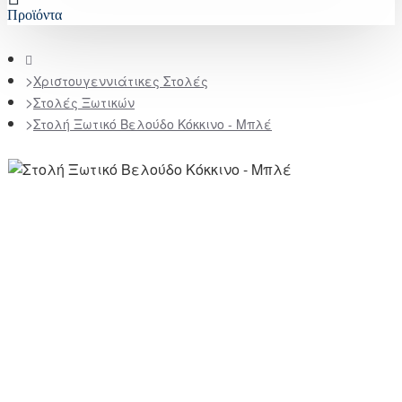
Προϊόντα
home
Χριστουγεννιάτικες Στολές
Στολές Ξωτικών
Στολή Ξωτικό Βελούδο Κόκκινο - Μπλέ