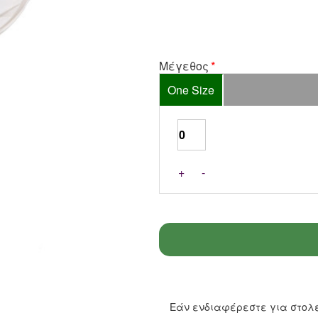
Μέγεθος
One Size
+
-
Εάν ενδιαφέρεστε για στολέ